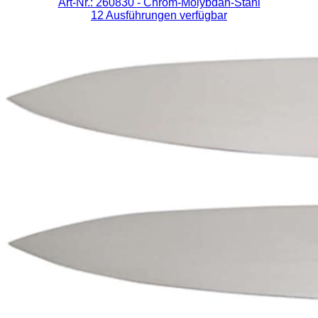
Art-Nr.: 260830
- Chrom-Molybdän-Stahl
12 Ausführungen verfügbar