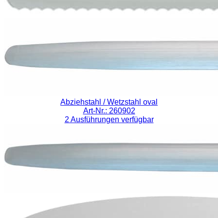
Abziehstahl / Wetzstahl oval
Art-Nr.: 260902
2 Ausführungen verfügbar