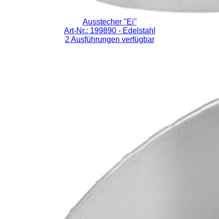
Ausstecher "Ei"
Art-Nr.: 199890
- Edelstahl
2 Ausführungen verfügbar