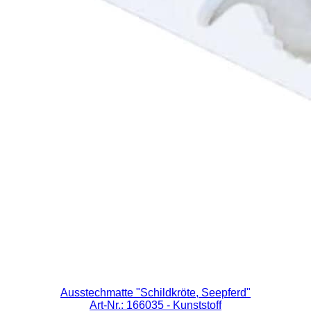
Ausstechmatte "Schildkröte, Seepferd"
Art-Nr.: 166035
- Kunststoff