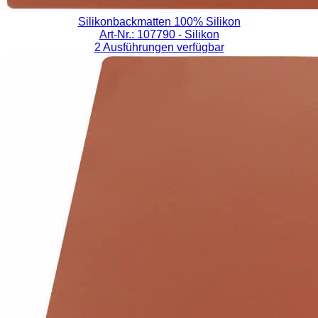
Silikonbackmatten 100% Silikon
Art-Nr.: 107790
- Silikon
2 Ausführungen verfügbar