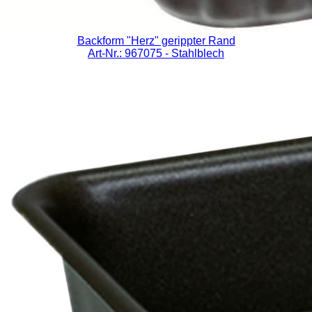
Backform "Herz" gerippter Rand
Art-Nr.: 967075
- Stahlblech