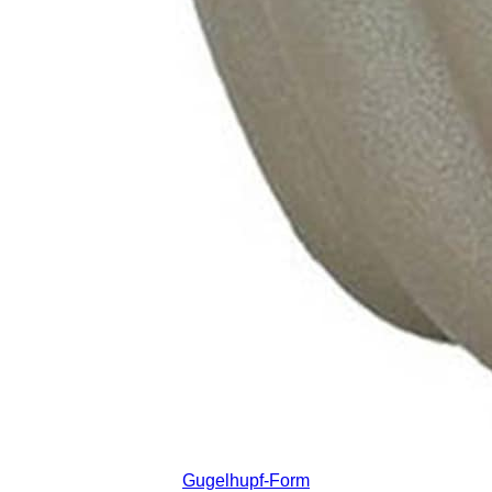
Gugelhupf-Form