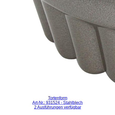
Tortenform
Art-Nr.: 931524
- Stahlblech
2 Ausführungen verfügbar