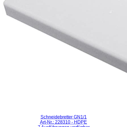
Schneidebretter GN1/1
Art-Nr.: 228310
- HDPE