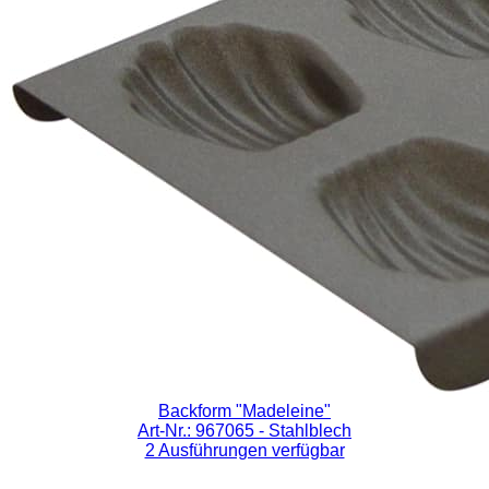
Backform "Madeleine"
Art-Nr.: 967065
- Stahlblech
2 Ausführungen verfügbar