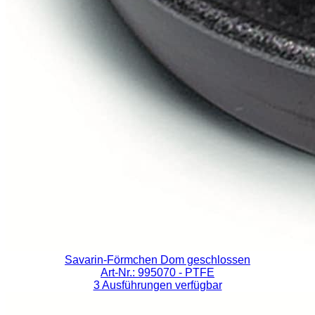
Savarin-Förmchen Dom geschlossen
Art-Nr.: 995070
- PTFE
3 Ausführungen verfügbar