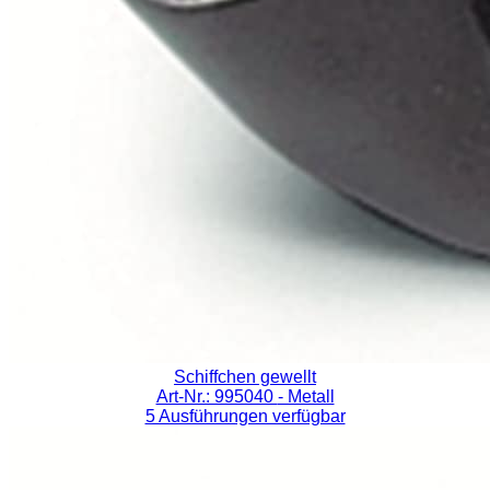
Schiffchen gewellt
Art-Nr.: 995040
- Metall
5 Ausführungen verfügbar