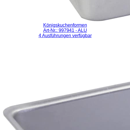
Königskuchenformen
Art-Nr.: 997941
- ALU
4 Ausführungen verfügbar