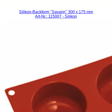
Silikon-Backform "Savarin" 300 x 175 mm
Art-Nr.: 115007
- Silikon