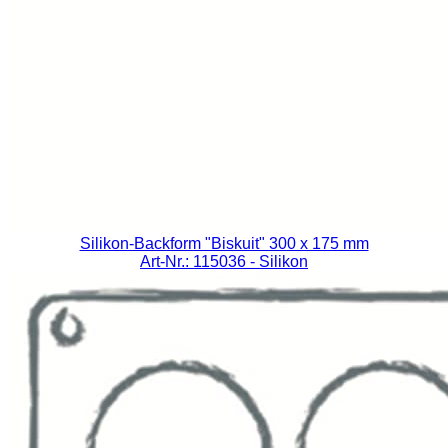
Silikon-Backform "Biskuit" 300 x 175 mm
Art-Nr.: 115036
- Silikon