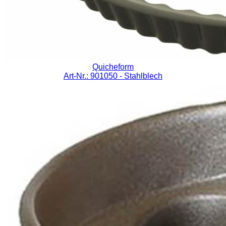
Quicheform
Art-Nr.: 901050
- Stahlblech