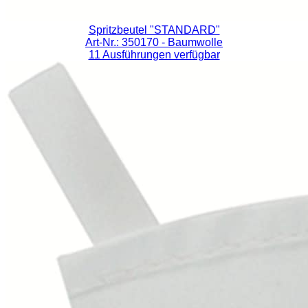
Spritzbeutel "STANDARD"
Art-Nr.: 350170
- Baumwolle
11 Ausführungen verfügbar