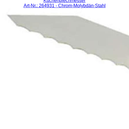
Kuchenblechmesser
Art-Nr.: 264931
- Chrom-Molybdän-Stahl