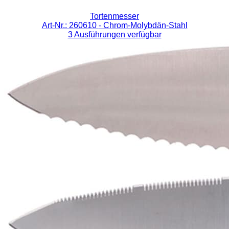
Tortenmesser
Art-Nr.: 260610
- Chrom-Molybdän-Stahl
3 Ausführungen verfügbar