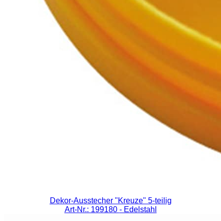
Dekor-Ausstecher "Kreuze" 5-teilig
Art-Nr.: 199180
- Edelstahl