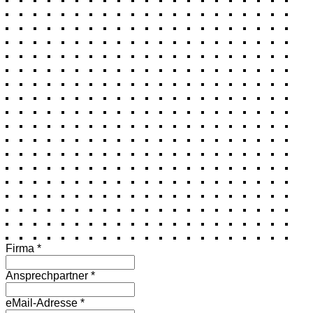
If
Firma *
you
are
Ansprechpartner *
a
human,
eMail-Adresse *
ignore