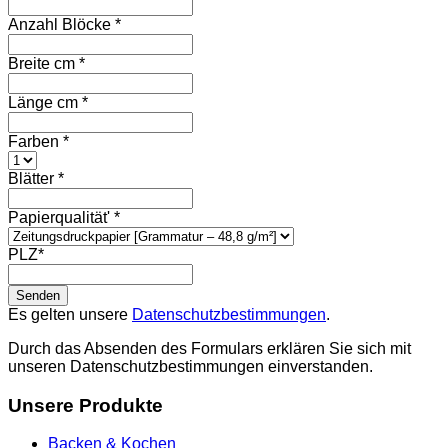
this
Anzahl Blöcke *
field
Breite cm *
Länge cm *
Farben *
Blätter *
Papierqualität' *
PLZ*
Es gelten unsere
Datenschutzbestimmungen
.
Durch das Absenden des Formulars erklären Sie sich mit
unseren Datenschutzbestimmungen einverstanden.
Unsere Produkte
Backen & Kochen