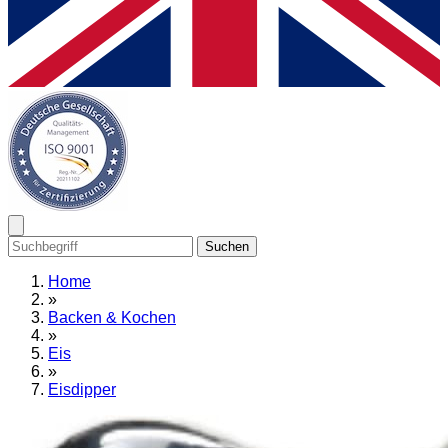
Suchen
Home
»
Backen & Kochen
»
Eis
»
Eisdipper