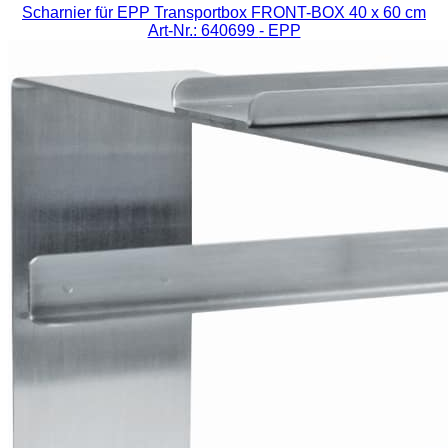
Scharnier für EPP Transportbox FRONT-BOX 40 x 60 cm
Art-Nr.: 640699
- EPP