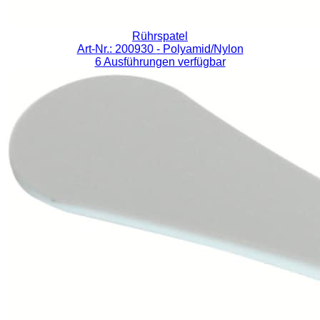
Rührspatel
Art-Nr.: 200930
- Polyamid/Nylon
6 Ausführungen verfügbar