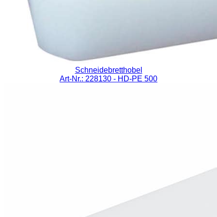
Schneidebretthobel
Art-Nr.: 228130
- HD-PE 500