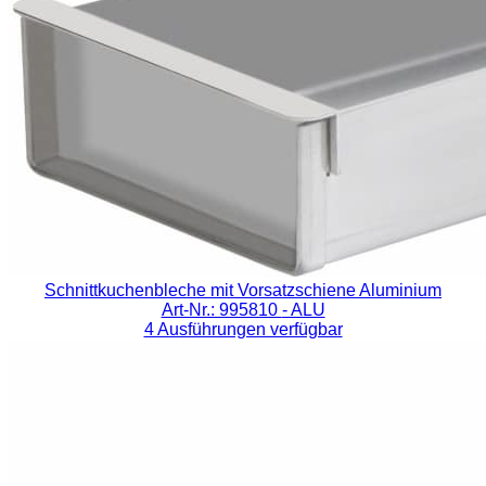
Schnittkuchenbleche mit Vorsatzschiene Aluminium
Art-Nr.: 995810
- ALU
4 Ausführungen verfügbar