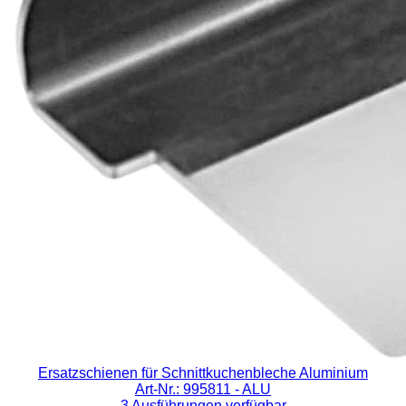
Ersatzschienen für Schnittkuchenbleche Aluminium
Art-Nr.: 995811
- ALU
3 Ausführungen verfügbar