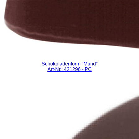
Schokoladenform "Mund"
Art-Nr.: 421296
- PC