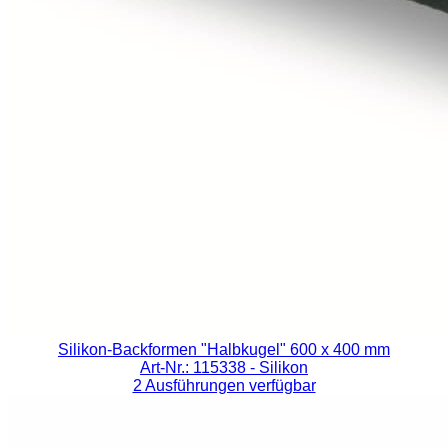
Silikon-Backformen "Halbkugel" 600 x 400 mm
Art-Nr.: 115338
- Silikon
2 Ausführungen verfügbar