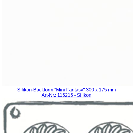
Silikon-Backform "Mini Fantasy" 300 x 175 mm
Art-Nr.: 115215
- Silikon