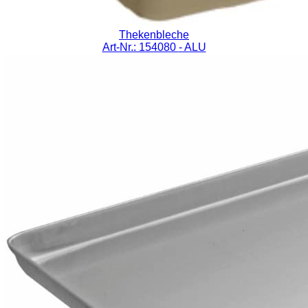
Thekenbleche
Art-Nr.: 154080
- ALU