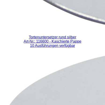
Tortenuntersetzer rund silber
Art-Nr.: 116600
- Kaschierte Pappe
10 Ausführungen verfügbar