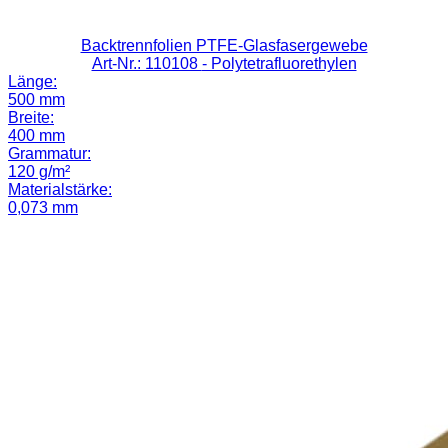
Backtrennfolien PTFE-Glasfasergewebe
Art-Nr.: 110108
- Polytetrafluorethylen
Länge:
500 mm
Breite:
400 mm
Grammatur:
120 g/m²
Materialstärke:
0,073 mm