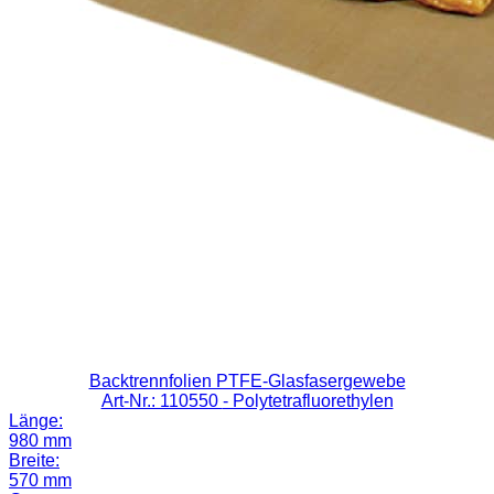
Backtrennfolien PTFE-Glasfasergewebe
Art-Nr.: 110550
- Polytetrafluorethylen
Länge:
980 mm
Breite:
570 mm