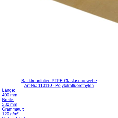
Backtrennfolien PTFE-Glasfasergewebe
Art-Nr.: 110110
- Polytetrafluorethylen
Länge:
400 mm
Breite:
330 mm
Grammatur:
120 g/m²