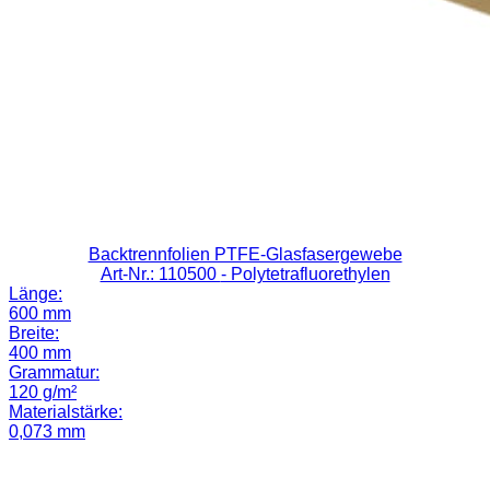
Backtrennfolien PTFE-Glasfasergewebe
Art-Nr.: 110500
- Polytetrafluorethylen
Länge:
600 mm
Breite:
400 mm
Grammatur:
120 g/m²
Materialstärke:
0,073 mm