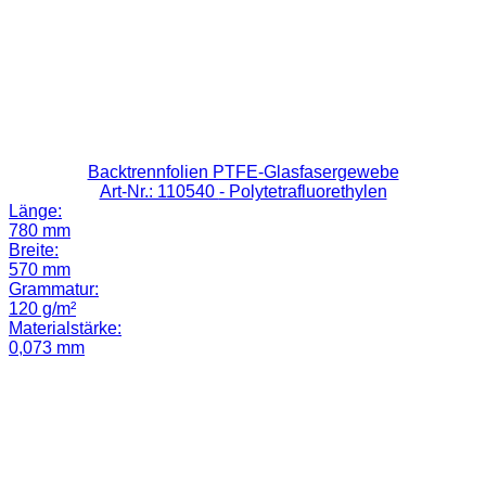
Backtrennfolien PTFE-Glasfasergewebe
Art-Nr.: 110540
- Polytetrafluorethylen
Länge:
780 mm
Breite:
570 mm
Grammatur:
120 g/m²
Materialstärke:
0,073 mm