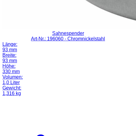
Sahnespender
Art-Nr.: 196060
- Chromnickelstahl
Länge:
93 mm
Breite:
93 mm
Höhe:
330 mm
Volumen:
1,0 Liter
Gewicht:
1,316 kg