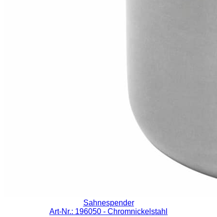
Sahnespender
Art-Nr.: 196050
- Chromnickelstahl