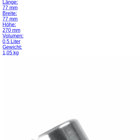
Länge:
77 mm
Breite:
77 mm
Höhe:
270 mm
Volumen:
0,5 Liter
Gewicht:
1,05 kg