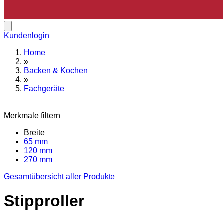
Kundenlogin
Home
»
Backen & Kochen
»
Fachgeräte
Merkmale filtern
Breite
65 mm
120 mm
270 mm
Gesamtübersicht aller Produkte
Stipproller