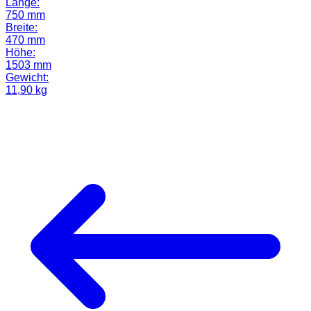
Länge:
750 mm
Breite:
470 mm
Höhe:
1503 mm
Gewicht:
11,90 kg