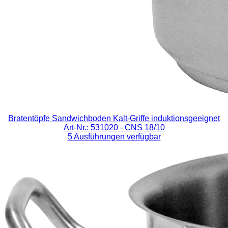
Bratentöpfe Sandwichboden Kalt-Griffe induktionsgeeignet
Art-Nr.: 531020
- CNS 18/10
5 Ausführungen verfügbar