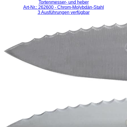
Tortenmesser- und heber
Art-Nr.: 262600
- Chrom-Molybdän-Stahl
3 Ausführungen verfügbar