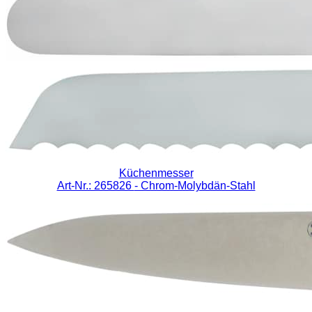
Küchenmesser
Art-Nr.: 265826
- Chrom-Molybdän-Stahl