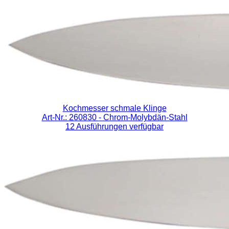
Kochmesser schmale Klinge
Art-Nr.: 260830
- Chrom-Molybdän-Stahl
12 Ausführungen verfügbar