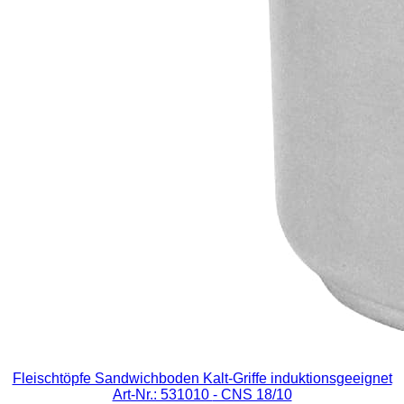
Fleischtöpfe Sandwichboden Kalt-Griffe induktionsgeeignet
Art-Nr.: 531010
- CNS 18/10