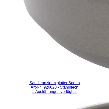
Sandkranzform glatter Boden
Art-Nr.: 926820
- Stahlblech
5 Ausführungen verfügbar