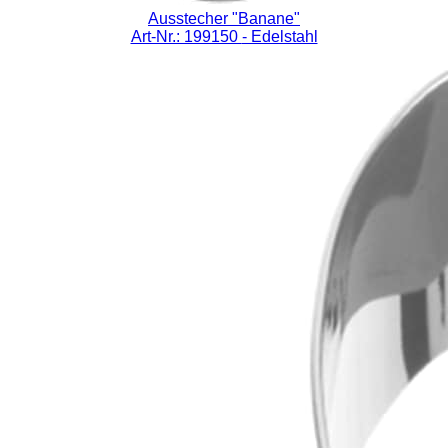
Ausstecher "Banane"
Art-Nr.: 199150
- Edelstahl