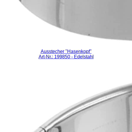
Ausstecher "Hasenkopf"
Art-Nr.: 199850
- Edelstahl