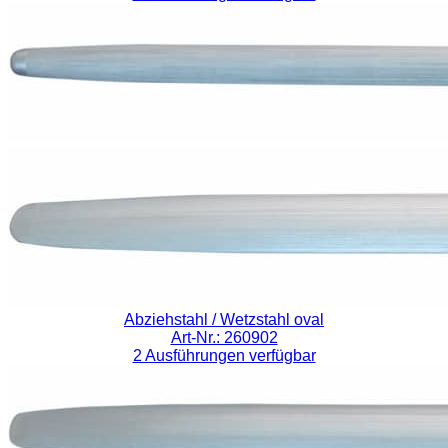
Abziehstahl / Wetzstahl oval
Art-Nr.: 260902
2 Ausführungen verfügbar