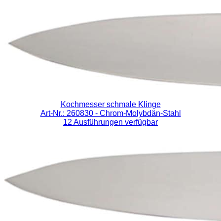
Kochmesser schmale Klinge
Art-Nr.: 260830
- Chrom-Molybdän-Stahl
12 Ausführungen verfügbar