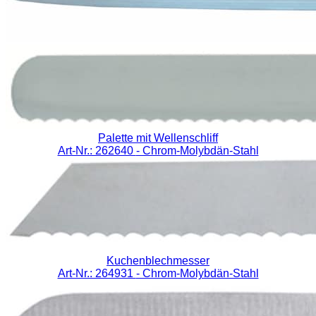
Palette mit Wellenschliff
Art-Nr.: 262640
- Chrom-Molybdän-Stahl
Kuchenblechmesser
Art-Nr.: 264931
- Chrom-Molybdän-Stahl