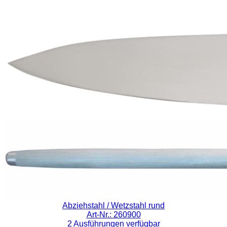
Abziehstahl / Wetzstahl rund
Art-Nr.: 260900
2 Ausführungen verfügbar