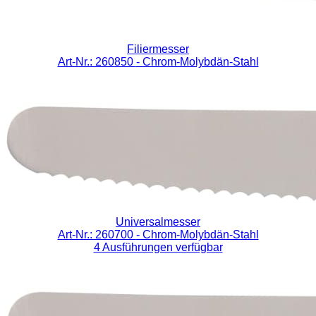
Filiermesser
Art-Nr.: 260850
- Chrom-Molybdän-Stahl
Universalmesser
Art-Nr.: 260700
- Chrom-Molybdän-Stahl
4 Ausführungen verfügbar