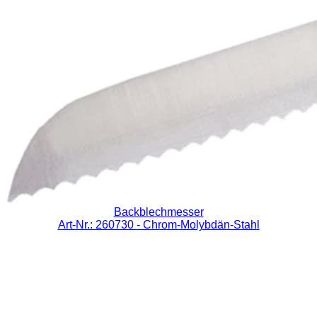
Backblechmesser
Art-Nr.: 260730
- Chrom-Molybdän-Stahl