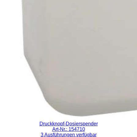
Druckknopf-Dosierspender
Art-Nr.: 154710
3 Ausführungen verfügbar