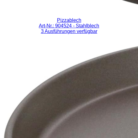
Pizzablech
Art-Nr.: 904524
- Stahlblech
3 Ausführungen verfügbar