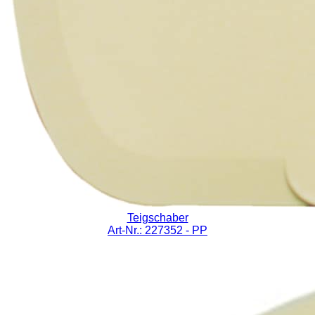
Teigschaber
Art-Nr.: 227352
- PP