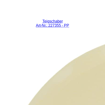
Teigschaber
Art-Nr.: 227355
- PP