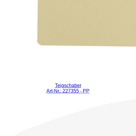
Teigschaber
Art-Nr.: 227355
- PP