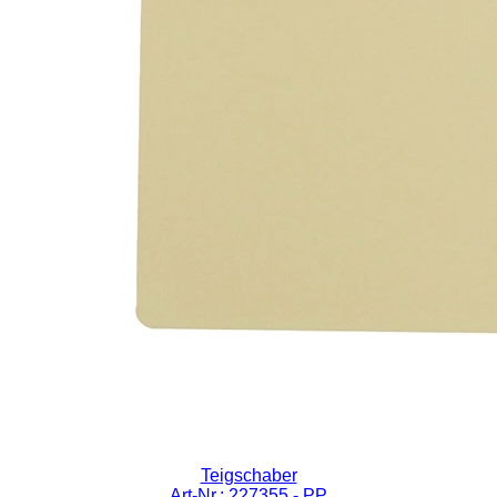
Teigschaber
Art-Nr.: 227355
- PP