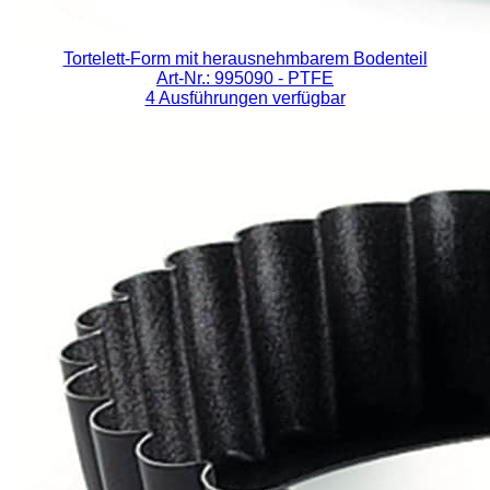
Tortelett-Form mit herausnehmbarem Bodenteil
Art-Nr.: 995090
- PTFE
4 Ausführungen verfügbar