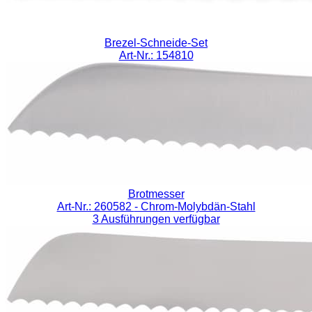
Brezel-Schneide-Set
Art-Nr.: 154810
Brotmesser
Art-Nr.: 260582
- Chrom-Molybdän-Stahl
3 Ausführungen verfügbar