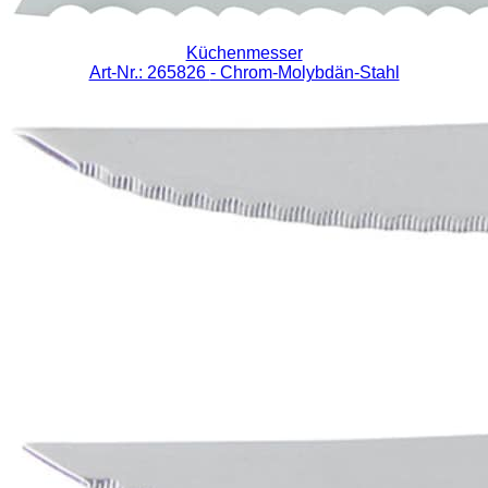
Küchenmesser
Art-Nr.: 265826
- Chrom-Molybdän-Stahl