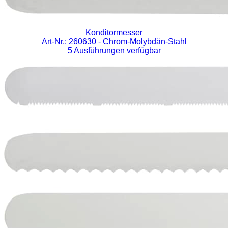
Konditormesser
Art-Nr.: 260630
- Chrom-Molybdän-Stahl
5 Ausführungen verfügbar